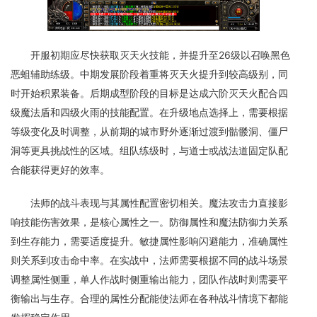
开服初期应尽快获取灭天火技能，并提升至26级以召唤黑色
恶蛆辅助练级。中期发展阶段着重将灭天火提升到较高级别，同
时开始积累装备。后期成型阶段的目标是达成六阶灭天火配合四
级魔法盾和四级火雨的技能配置。在升级地点选择上，需要根据
等级变化及时调整，从前期的城市野外逐渐过渡到骷髅洞、僵尸
洞等更具挑战性的区域。组队练级时，与道士或战法道固定队配
合能获得更好的效率。
法师的战斗表现与其属性配置密切相关。魔法攻击力直接影
响技能伤害效果，是核心属性之一。防御属性和魔法防御力关系
到生存能力，需要适度提升。敏捷属性影响闪避能力，准确属性
则关系到攻击命中率。在实战中，法师需要根据不同的战斗场景
调整属性侧重，单人作战时侧重输出能力，团队作战时则需要平
衡输出与生存。合理的属性分配能使法师在各种战斗情境下都能