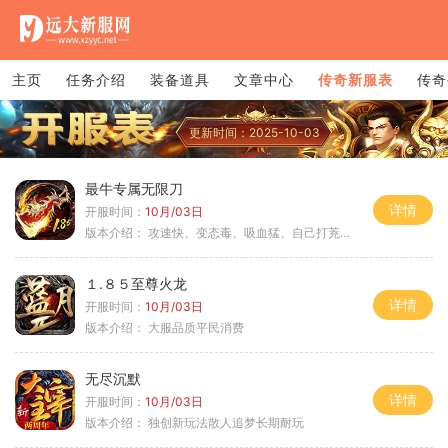
主页
任务介绍
装备道具
文章中心
传奇新服表
传奇
更新时间：2025-10-03
最牛专属无限刀
详情
开服时间：
10月/03日
版本介绍：
攻速快、变态毒、吸血猛、自己打茺值玩
１.８５至尊火龙
详情
开服时间：
10月/03日
版本介绍：
大服品质平民消费
无尽沉默
详情
开服时间：
10月/03日
版本介绍：
独创新玩法散人追梦长期耐玩