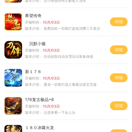
版本介绍：
货币保值拒绝土豪散人顶赞
希望传奇
详情
开服时间：
10月/03日
版本介绍：
免费挂机一切靠打超低消费三天拿沙
沉默小服
详情
开服时间：
10月/03日
版本介绍：
自动拾取自动冰雪玩法装备保值
新１７６
详情
开服时间：
10月/03日
版本介绍：
屠龙一切靠打战士毒素法道宝宝猛
176复古极品+8
详情
开服时间：
10月/03日
版本介绍：
点进来看一下会上头
１８０冰啸火龙