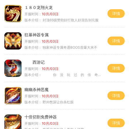
１８０龙翔火龙
详情
开服时间：
10月/03日
版本介绍：
封顶65级赞助好打散人好混告别坑服
狂暴神器专属
详情
开服时间：
10月/03日
版本介绍：
独家神器专属奇遇BOOS首爆大米不
西游记
详情
开服时间：
10月/03日
版本介绍：
你 没 玩 过 的 传 奇
幽幽杀神恶魔
详情
开服时间：
10月/03日
版本介绍：
野外憋尿让你杀红眼
十倍切割免费神器
详情
开服时间：
10月/03日