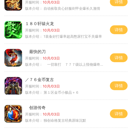
详情
开服时间：
10月/03日
版本介绍：
自动捡取良心好服剑甲全爆长久激情
１８０轩辕火龙
详情
开服时间：
10月/03日
版本介绍：
1装备好打爆率超高憋尿打宝不关爆率
最快的刀
详情
开服时间：
10月/03日
版本介绍：
一切靠打 ７７７级以上怪物爆终极
／７６金币复古
详情
开服时间：
10月/03日
版本介绍：
第１区金币小极品＋６
创游传奇
详情
开服时间：
10月/03日
版本介绍：
独创命格复古经典原味沉默