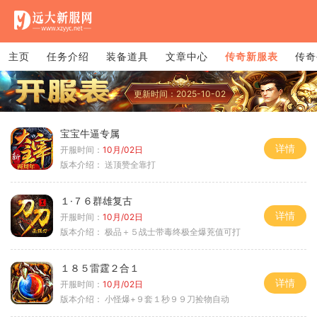
主页
任务介绍
装备道具
文章中心
传奇新服表
传奇
更新时间：2025-10-02
宝宝牛逼专属
详情
开服时间：
10月/02日
版本介绍：
送顶赞全靠打
１·７６群雄复古
详情
开服时间：
10月/02日
版本介绍：
极品＋５战士带毒终极全爆茺值可打
１８５雷霆２合１
详情
开服时间：
10月/02日
版本介绍：
小怪爆+９套１秒９９刀捡物自动