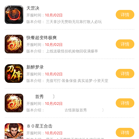
天罡决
详情
开服时间：
10月/02日
版本介绍：
三天拿沙无赞助无坑靠打散人必玩
快餐超变终极爽
详情
开服时间：
10月/02日
版本介绍：
上线送吸怪挂机捡物回収满爆率
新醉梦录
详情
开服时间：
10月/02日
版本介绍：
充值可打·装备保值·真实追梦·小资天堂
首秀 〕
详情
开服时间：
10月/02日
版本介绍：
古怪新版首秀 〕
８０星王合击
详情
开服时间：
10月/02日