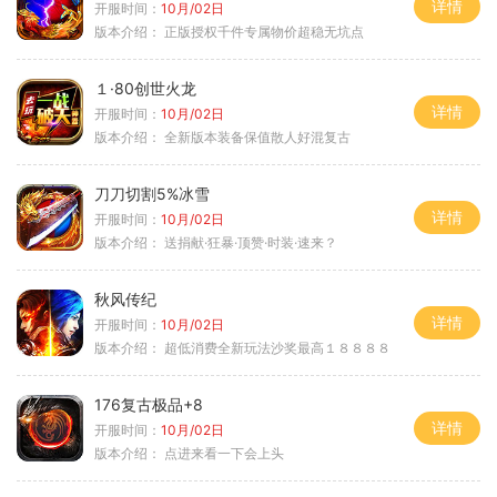
详情
开服时间：
10月/02日
版本介绍：
正版授权千件专属物价超稳无坑点
１·80创世火龙
详情
开服时间：
10月/02日
版本介绍：
全新版本装备保值散人好混复古
刀刀切割5%冰雪
详情
开服时间：
10月/02日
版本介绍：
送捐献·狂暴·顶赞·时装·速来？
秋风传纪
详情
开服时间：
10月/02日
版本介绍：
超低消费全新玩法沙奖最高１８８８８
176复古极品+8
详情
开服时间：
10月/02日
版本介绍：
点进来看一下会上头