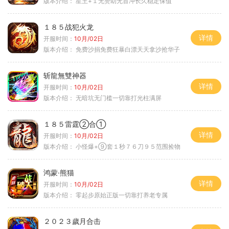
版本介绍：
星王+１无赞助无首冲长久稳定保值
１８５战犯火龙
详情
开服时间：
10月/02日
版本介绍：
免费沙捐免费狂暴白漂天天拿沙抢华子
斩龍無雙神器
详情
开服时间：
10月/02日
版本介绍：
无暗坑无门槛一切靠打光柱满屏
１８５雷霆②合①
详情
开服时间：
10月/02日
版本介绍：
小怪爆+⑨套１秒７６刀９５范围捡物
鸿蒙·熊猫
详情
开服时间：
10月/02日
版本介绍：
零起步原始正版一切靠打养老专属
２０２３歲月合击