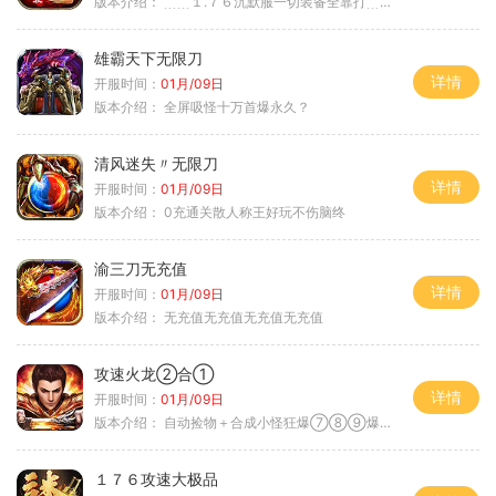
版本介绍：
﹍﹍１.７６沉默服一切装备全靠打﹍﹍
雄霸天下无限刀
详情
开服时间：
01月/09日
版本介绍：
全屏吸怪十万首爆永久？
清风迷失〃无限刀
详情
开服时间：
01月/09日
版本介绍：
0充通关散人称王好玩不伤脑终
渝三刀无充值
详情
开服时间：
01月/09日
版本介绍：
无充值无充值无充值无充值
攻速火龙②合①
详情
开服时间：
01月/09日
版本介绍：
自动捡物＋合成小怪狂爆⑦⑧⑨爆率+９
１７６攻速大极品