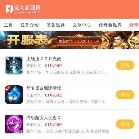
主页
任务介绍
装备道具
文章中心
传奇新服表
传奇
更新时间：2026-01-09
上线送２００充值
详情
开服时间：
01月/09日
版本介绍：
荐 ０元白玩·０元通关·０元装逼·０元满赞
新专属白飘满赞版
详情
开服时间：
01月/09日
版本介绍：
进服发大财，福利免费领，不花？免费通关！
终极超变大变态Ｘ
详情
开服时间：
01月/09日
版本介绍：
全部自动小怪爆充值刀刀切割必掉终极