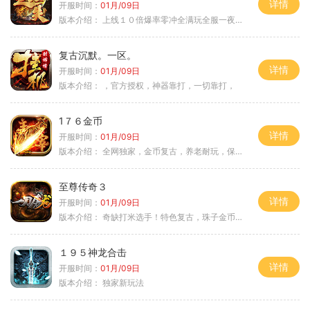
详情
开服时间：
01月/09日
版本介绍：
上线１０倍爆率零冲全满玩全服一夜终极
复古沉默。一区。
详情
开服时间：
01月/09日
版本介绍：
，官方授权，神器靠打，一切靠打，
1７６金币
详情
开服时间：
01月/09日
版本介绍：
全网独家，金币复古，养老耐玩，保底回収
至尊传奇３
详情
开服时间：
01月/09日
版本介绍：
奇缺打米选手！特色复古，珠子金币释放珠子
１９５神龙合击
详情
开服时间：
01月/09日
版本介绍：
独家新玩法