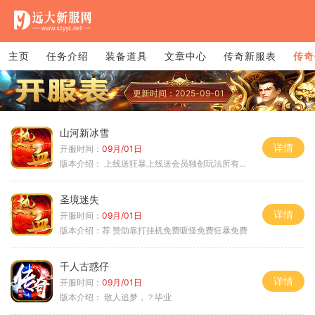
主页
任务介绍
装备道具
文章中心
传奇新服表
传奇
更新时间：2025-09-01
山河新冰雪
详情
开服时间：
09月/01日
版本介绍：
上线送狂暴上线送会员独创玩法所有装备靠
圣境迷失
详情
开服时间：
09月/01日
版本介绍：
荐 赞助靠打挂机免费吸怪免费狂暴免费
千人古惑仔
详情
开服时间：
09月/01日
版本介绍：
散人追梦，？毕业