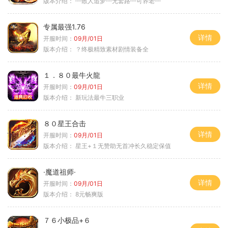
版本介绍：
┉散人追梦┉无套路┉可养老┉
专属最强1.76
详情
开服时间：
09月/01日
版本介绍：
？终极精致素材剧情装备全
１．８０最牛火龍
详情
开服时间：
09月/01日
版本介绍：
新玩法最牛三职业
８０星王合击
详情
开服时间：
09月/01日
版本介绍：
星王+１无赞助无首冲长久稳定保值
·魔道祖师·
详情
开服时间：
09月/01日
版本介绍：
8元畅爽版
７６小极品+６