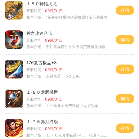
１８０轩辕火龙
详情
开服时间：
09月/01日
版本介绍：
1装备好打爆率超高憋尿打宝不关爆率
神之攻速合击
详情
开服时间：
09月/01日
版本介绍：
千件首爆百件永久专属沉默道盾神器
176复古极品+8
详情
开服时间：
09月/01日
版本介绍：
点进来看一下会上头
１·８０龙腾盛世
详情
开服时间：
09月/01日
版本介绍：
１０元通关免费送首冲火龙乱爆
１.７６赤月终极
详情
开服时间：
09月/01日
版本介绍：
１.７６赤月小极品+4，一张月卡走天涯b