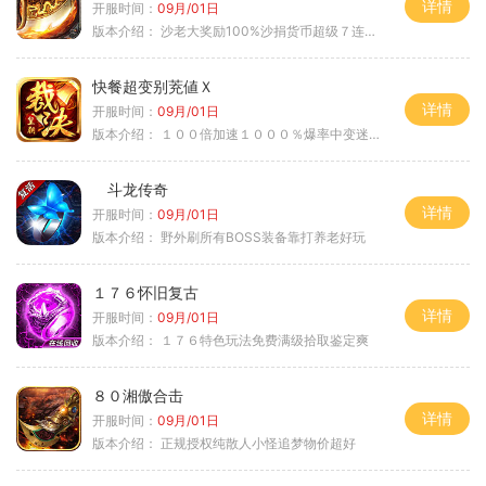
详情
开服时间：
09月/01日
版本介绍：
沙老大奖励100%沙捐货币超级７连鞭尸
快餐超变别茺値Ｘ
详情
开服时间：
09月/01日
版本介绍：
１００倍加速１０００％爆率中变迷失单职
斗龙传奇
详情
开服时间：
09月/01日
版本介绍：
野外刷所有BOSS装备靠打养老好玩
１７６怀旧复古
详情
开服时间：
09月/01日
版本介绍：
１７６特色玩法免费满级拾取鉴定爽
８０湘傲合击
详情
开服时间：
09月/01日
版本介绍：
正规授权纯散人小怪追梦物价超好