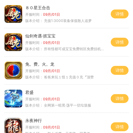
８０星王合击
详情
开服时间：
09月/01日
版本介绍：
充值1:3000装备保值散人追梦
仙剑奇遇·抓宝宝
详情
开服时间：
09月/01日
版本介绍：
所有怪都可成宝宝免费转区免费挂机活动
免。费。火。龙
详情
开服时间：
09月/01日
版本介绍：
爸爸来玩１怪１充值０充〞顶赞
君盛
详情
开服时间：
09月/01日
版本介绍：
全网第一暗黑·荡平一切垃圾服
永夜神行
详情
开服时间：
09月/01日