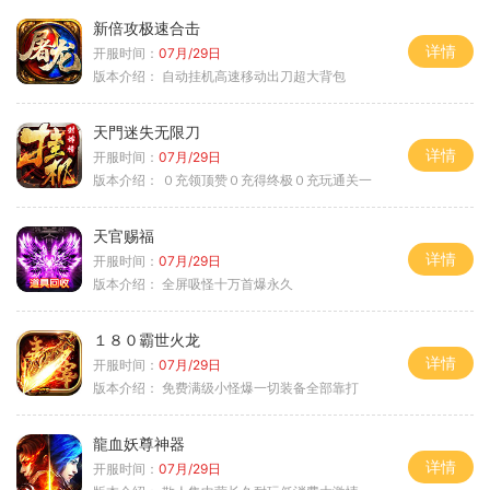
新倍攻极速合击
详情
开服时间：
07月/29日
版本介绍：
自动挂机高速移动出刀超大背包
天門迷失无限刀
详情
开服时间：
07月/29日
版本介绍：
０充领顶赞０充得终极０充玩通关一
天官赐福
详情
开服时间：
07月/29日
版本介绍：
全屏吸怪十万首爆永久
１８０霸世火龙
详情
开服时间：
07月/29日
版本介绍：
免费满级小怪爆一切装备全部靠打
龍血妖尊神器
详情
开服时间：
07月/29日