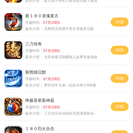
版本介绍：
散人集中营长久耐玩低消费大激情
新１８０龙魂复古
详情
开服时间：
07月/29日
版本介绍：
无赞助无回馈中变冰雪微变沉默
三刀传奇
详情
开服时间：
07月/29日
版本介绍：
全部有爆无隐藏散人追梦装备保值
新熊猫沉默
详情
开服时间：
07月/29日
版本介绍：
梦回当年兄弟一起砍传奇0冲终极
终极吾辈新神器
详情
开服时间：
07月/29日
版本介绍：
三天合区自动挂机浑源渾源斩仙
１８０烈火合击