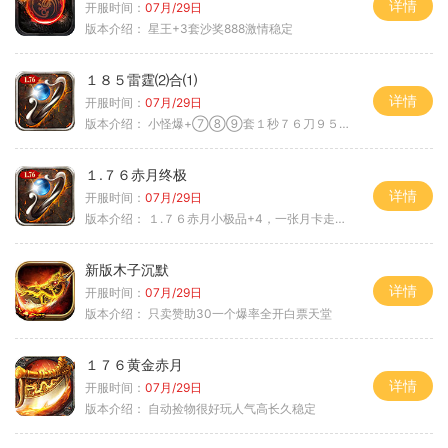
详情
开服时间：
07月/29日
版本介绍：
星王+3套沙奖888激情稳定
１８５雷霆⑵合⑴
详情
开服时间：
07月/29日
版本介绍：
小怪爆+⑦⑧⑨套１秒７６刀９５范围捡
１.７６赤月终极
详情
开服时间：
07月/29日
版本介绍：
１.７６赤月小极品+4，一张月卡走天涯b
新版木子沉默
详情
开服时间：
07月/29日
版本介绍：
只卖赞助30一个爆率全开白票天堂
１７６黄金赤月
详情
开服时间：
07月/29日
版本介绍：
自动捡物很好玩人气高长久稳定