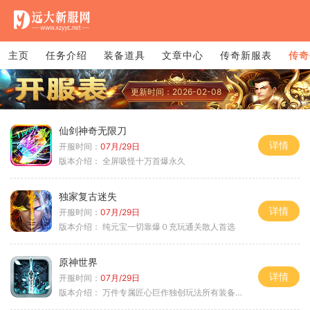
主页
任务介绍
装备道具
文章中心
传奇新服表
传奇
更新时间：2026-02-08
仙剑神奇无限刀
详情
开服时间：
07月/29日
版本介绍：
全屏吸怪十万首爆永久
独家复古迷失
详情
开服时间：
07月/29日
版本介绍：
纯元宝一切靠爆０充玩通关散人首选
原神世界
详情
开服时间：
07月/29日
版本介绍：
万件专属匠心巨作独创玩法所有装备靠打