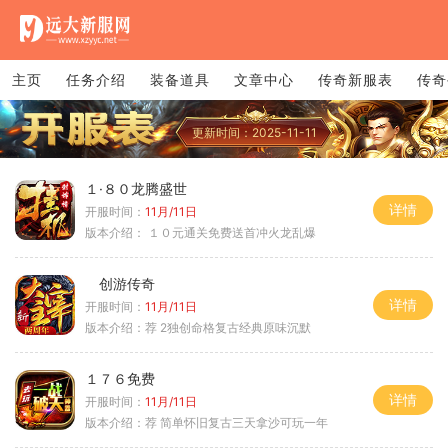
主页
任务介绍
装备道具
文章中心
传奇新服表
传奇
更新时间：2025-11-11
１·８０龙腾盛世
详情
开服时间：
11月/11日
版本介绍：
１０元通关免费送首冲火龙乱爆
创游传奇
详情
开服时间：
11月/11日
版本介绍：
荐 2独创命格复古经典原味沉默
１７６免费
详情
开服时间：
11月/11日
版本介绍：
荐 简单怀旧复古三天拿沙可玩一年