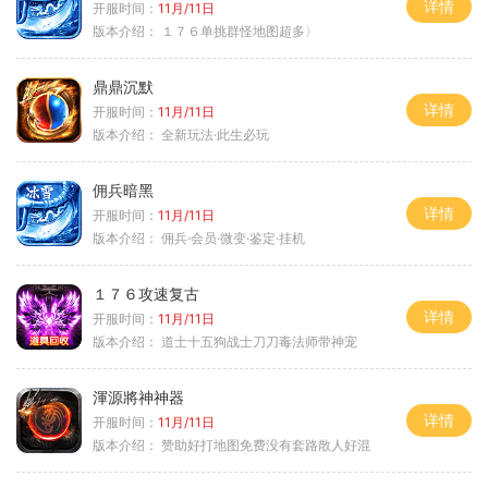
详情
开服时间：
11月/11日
版本介绍：
１７６单挑群怪地图超多〉
鼎鼎沉默
详情
开服时间：
11月/11日
版本介绍：
全新玩法·此生必玩
佣兵暗黑
详情
开服时间：
11月/11日
版本介绍：
佣兵·会员·微变·鉴定·挂机
１７６攻速复古
详情
开服时间：
11月/11日
版本介绍：
道士十五狗战士刀刀毒法师带神宠
渾源將神神器
详情
开服时间：
11月/11日
版本介绍：
赞助好打地图免费没有套路散人好混