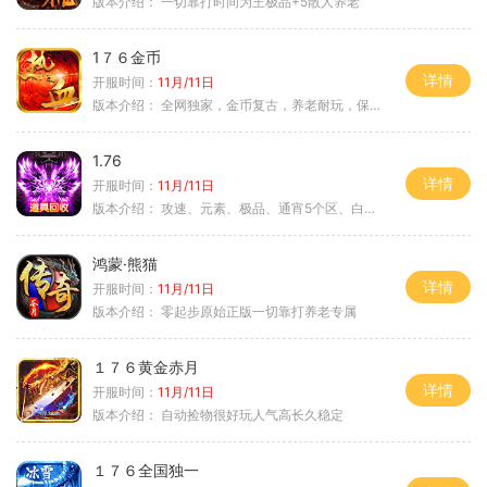
版本介绍：
一切靠打时间为王极品+5散人养老
1７６金币
详情
开服时间：
11月/11日
版本介绍：
全网独家，金币复古，养老耐玩，保底回収
1.76
详情
开服时间：
11月/11日
版本介绍：
攻速、元素、极品、通宵5个区、白天10个区
鸿蒙·熊猫
详情
开服时间：
11月/11日
版本介绍：
零起步原始正版一切靠打养老专属
１７６黄金赤月
详情
开服时间：
11月/11日
版本介绍：
自动捡物很好玩人气高长久稳定
１７６全国独一