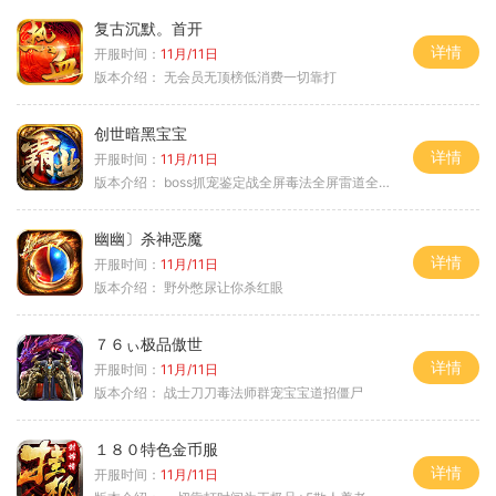
复古沉默。首开
详情
开服时间：
11月/11日
版本介绍：
无会员无顶榜低消费一切靠打
创世暗黑宝宝
详情
开服时间：
11月/11日
版本介绍：
boss抓宠鉴定战全屏毒法全屏雷道全屏狗
幽幽〕杀神恶魔
详情
开服时间：
11月/11日
版本介绍：
野外憋尿让你杀红眼
７６ぃ极品傲世
详情
开服时间：
11月/11日
版本介绍：
战士刀刀毒法师群宠宝宝道招僵尸
１８０特色金币服
详情
开服时间：
11月/11日